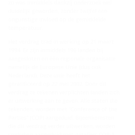
zo was inmiddels dankzij onderzoek wel
duidelijk geworden, zonder twijfel een
ongunstige invloed op de gemiddelde
temperatuur.
Het verdrag trad in werking op 21 maart
1994. Er zijn inmiddels 196 landen bij
aangesloten en één regionale organisatie
namelijk de Europese Unie (dus ook
Nederland). Deze unie heeft het
geratificeerd op 22 mei 2002. Door dit
verdrag te tekenen verplichten landen zich
er uitwerking aan te geven. Alle staten die
tekenden, worden met “Conference of the
Parties” (COP) aangeduid. Bijeenkomsten
die dit verdrag verder uitwerken, worden
sindsdien aangeduid met getallen: COP-1,