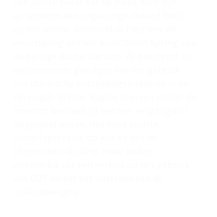
Een eerste besef dat de mens door zijn
activiteiten een ongunstige invloed heeft
op het milieu, ontstond in 1963 met de
verschijning van het boek ‘Silent Spring’ van
de biologe Rachel Carlson. Zij beschreef de
verwoestende gevolgen van het gebruik
van chemische bestrijdingsmiddelen in de
Verenigde Staten. Vogels stierven omdat de
insecten waarvan zij leefden, vergiftigd of
uitgeroeid waren. Het boek stuitte,
vanzelfsprekend, op kritiek van de
chemische industrie, maar leidde
uiteindelijk tot een verbod op het gebruik
van DDT en tot het ontstaan van de
milieubeweging.