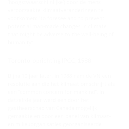
‘hoogstwaarschijnlijke’) door de mens
veroorzaakte klimaatveranderingen te
voorkomen: “to foresee and to prevent
potential man-made changes in climate
that might be adverse to the well-being of
humanity”.
Toronto, oprichting IPCC, 1988
Bijna 10 jaar later, in 1988 nam de VN een
resolutie aan die het klimaat omschrijft als
een “common concern for mankind”. In
datzelfde jaar werd een door het
gastheerschap van Canada mogelijk
gemaakte en door een panel van klimaat-
en milieuorganisaties georganiseerde