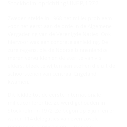
Stockholm, oprichting UNEP, 1972
Zweden stelde in 1968 het milieuprobleem
voor het eerst aan de orde in de Algemene
Vergadering van de Verenigde Naties. Ook
hiervoor was een concrete aanleiding. De
zure regens, die de Noorse binnenlandse
meren vervuilden en de sterfte van vis
elders, bleek te wijten aan stoffen die uit de
schoorstenen van centraal Engeland
kwamen.
Dit leidde tot de eerste internationale
milieuconferentie. Ze werd gehouden in
Stockholm in 1972. Ze begon op 5 juni en er
waren 114 delegaties van even zovele
regeringen aanwezig en duizenden