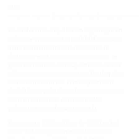
(Zie
https://cmosarchives.ca/History/ChangingAtmo
De conferentie riep daarom regeringen en
industrie op om met onmiddellijke ingang
actie te ondernemen: te investeren in
duurzame energievoorzieningen, over te
gaan tot reductie van CO
emissies en het
2
informeren van consumenten. Dankzij deze
conferentie werd het klimaatprobleem
duidelijk een politiek onderwerp en ze mag
daarom terecht als een historische
gebeurtenis worden aangemerkt.
Eveneens in 1988 richtten de WMO en het
UNEP het Intergovernmental Panel on