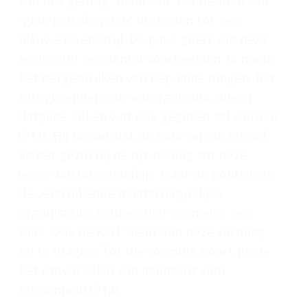
van ons gedrag, maar ook het hebben van
“gedegen deugden” die leiden tot een
nieuwe levensstijl. De paus geeft van deze
levensstijl een aantal voorbeelden. Ik noem
het hergebruiken van bepaalde dingen, het
terugbrengen van watergebruik, alleen
datgene koken wat ook gegeten zal worden
(211). Hij benadrukt de taak van de school
en het gezin bij de opvoeding tot deze
vorm van burgerschap. Maar de politiek en
de verschillende maatschappelijke
organisaties hebben hier eveneens een
taak. Ook de Kerk dient aan deze vorming
bij te dragen. Tot die vorming hoort mede
het ontwikkelen van aandacht voor
schoonheid (214).