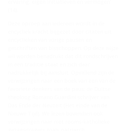
ervaring, eigen initiatieven en vermogen’
(14).
Deze oproep aan iedereen wordt in de
encycliek kracht bijgezet door citaten uit
encyclieken van vorige pausen en
geschriften van bisschoppen. Op deze wijze
wil worden benadrukt dat dit rondschrijven
in een traditie staat en zich daar
nadrukkelijk bij aansluit. Opvallend zijn de
verwijzingen naar een boek van een van de
favoriete denkers van de paus: de Duitse
theoloog Romano Guardini schrijver van
Das Ende der Neuzeit
(
Het einde van de
Nieuwe Tijd
). We lezen bovendien ook
verwijzingen naar niet rooms-katholieke
gezagsdragers zoals patriarch