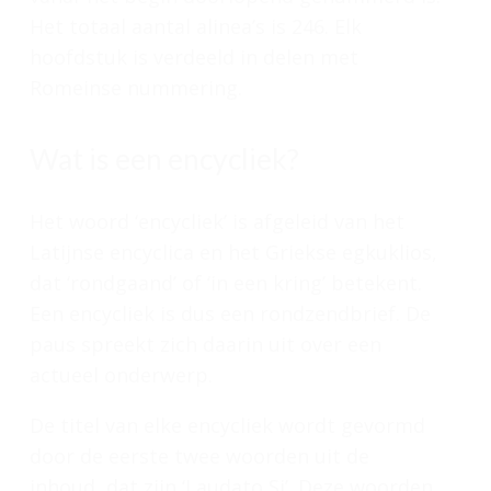
Het totaal aantal alinea’s is 246. Elk
hoofdstuk is verdeeld in delen met
Romeinse nummering.
Wat is een encycliek?
Het woord ‘encycliek’ is afgeleid van het
Latijnse
encyclica
en het Griekse
egkuklios
,
dat ‘rondgaand’ of ‘in een kring’ betekent.
Een encycliek is dus een rondzendbrief. De
paus spreekt zich daarin uit over een
actueel onderwerp.
De titel van elke encycliek wordt gevormd
door de eerste twee woorden uit de
inhoud, dat zijn ‘Laudato Si’. Deze woorden