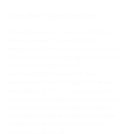
Over (kerk-)grenzen heen
Natuurlijk staan er in deze rondzendbrief
enkele passages die veel lezers als
ongemakkelijk zullen ervaren. In paragraaf
120 is te lezen: “Verdediging van de natuur
is evenmin verenigbaar met
rechtvaardiging van abortus”. Ook
experimenten met embryo’s wijst de paus
nadrukkelijk af (136). Protestanten zullen
met gefronste wenkbrauwen kennisnemen
van de korte beschouwingen over Maria
(‘koningin van heel de schepping’) en Jozef
(‘hoeder van de universele Kerk’) in de
paragrafen 241 en 242.