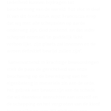
tederheid kunnen bijdragen tot
bescherming van de wereld. Tot slot in deel
IX van dit hoofdstuk wijst Franciscus erop
dat wij met alle schepselen op aarde
onderweg zijn, God zoekend, en dat ieder
schepsel eenmaal “in goddelijk licht
verheerlijkt, zijn plaats zal innemen en de
armen definitief bevrijd zullen zijn”.
Samenvattend: in krachtige bewoordingen
stelt de paus de gerichtheid van onze
beschaving op de bevrediging van het
eigenbelang in materiële zin aan de orde,
het gebrek aan bewustzijn van de schade
die wij daardoor aanrichten aan onszelf en
de schepping en het vergroten van de kloof
tussen rijke en arm. Hij pleit voor een