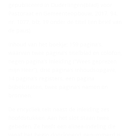
gepubliceerd in
Ouderlingen{blad} voor
Pastoraat en Gemeenteopbouw
, 2017, 94,
nr. 1077, blz. 19 onder de titel Een brief van
de paus).
Inhoud van het boekje: 159 pagina’s,
waarvan twee pagina’s titelblad en colofon,
negen pagina’s Inleiding (“Wees geprezen
mijn Heer”), drie pagina’s inhoudsopgave,
14 pagina’s registers, een pagina
bijbelcitaten, twee pagina’s namen en
bronnen.
De encycliek telt naast de inleiding zes
hoofdstukken. Aan het slot staan twee
gebeden. Ze heeft een alinea-indeling die
vanaf het begin doorlopend genummerd is.